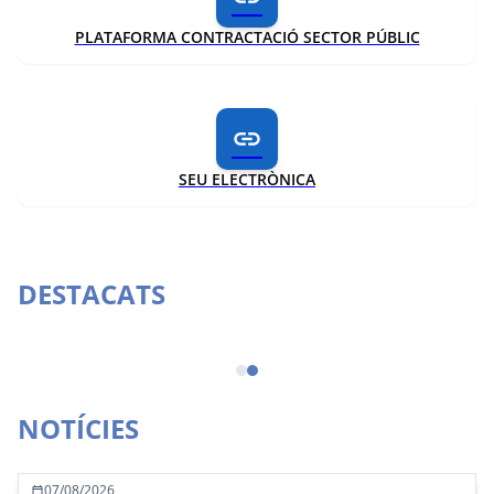
PLATAFORMA CONTRACTACIÓ SECTOR PÚBLIC
link
SEU ELECTRÒNICA
DESTACATS
Portal de transparència
NOTÍCIES
07/08/2026
calendar_today