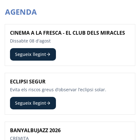
AGENDA
CINEMA A LA FRESCA - EL CLUB DELS MIRACLES
8
AGO
Dissabte 08 d'agost
Segueix llegint
arrow_forward
ECLIPSI SEGUR
12
AGO
Evita els riscos greus d’observar l’eclipsi solar.
Segueix llegint
arrow_forward
BANYALBUJAZZ 2026
13
AGO
CREMITA