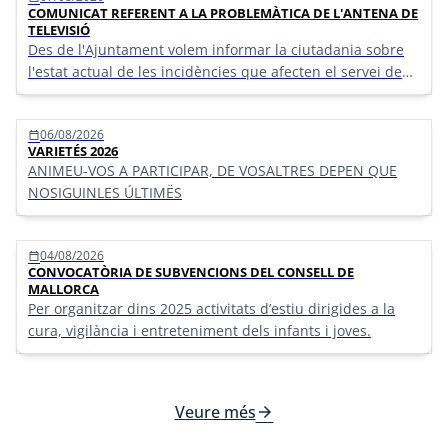
COMUNICAT REFERENT A LA PROBLEMÀTICA DE L'ANTENA DE
TELEVISIÓ
Des de l'Ajuntament volem informar la ciutadania sobre
l'estat actual de les incidències que afecten el servei de
senyal de televisió.
06/08/2026
calendar_today
VARIETÉS 2026
ANIMEU-VOS A PARTICIPAR, DE VOSALTRES DEPEN QUE
NOSIGUINLES ÚLTIMËS
04/08/2026
calendar_today
CONVOCATÒRIA DE SUBVENCIONS DEL CONSELL DE
MALLORCA
Per organitzar dins 2025 activitats d’estiu dirigides a la
cura, vigilància i entreteniment dels infants i joves.
Veure més
arrow_forward