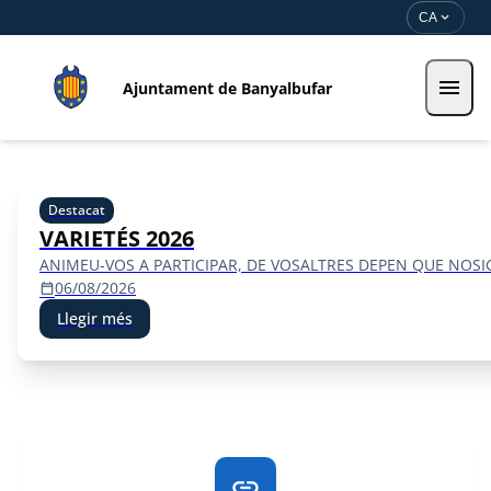
Vés al contingut
Saltar al contingut
expand_more
CA
menu
Ajuntament de Banyalbufar
Ajuntament de Banyalbufar
Destacat
VARIETÉS 2026
ANIMEU-VOS A PARTICIPAR, DE VOSALTRES DEPEN QUE NOSI
06/08/2026
calendar_today
Llegir més
link