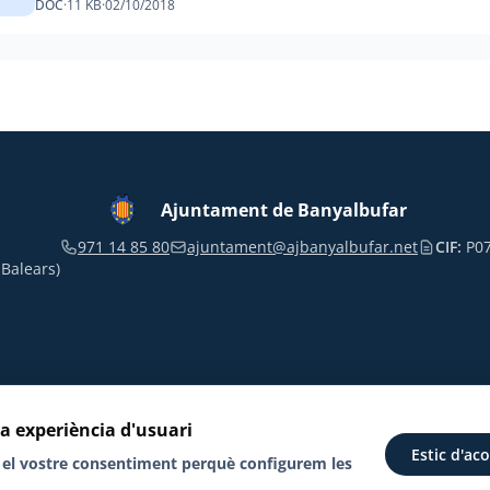
DOC
·
11 KB
·
02/10/2018
Ajuntament de Banyalbufar
971 14 85 80
ajuntament@ajbanyalbufar.net
CIF:
P07
 Balears)
Contact
Política de Protecció de d
ra experiència d'usuari
Estic d'ac
nt el vostre consentiment perquè configurem les