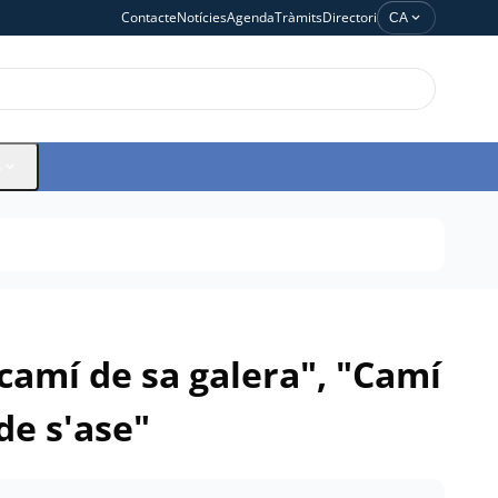
Contacte
Notícies
Agenda
Tràmits
Directori
expand_more
CA
expand_more
S
camí de sa galera", "Camí
de s'ase"