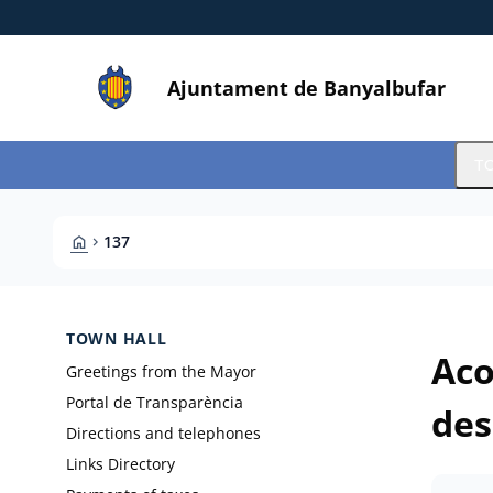
Skip to main content
Saltar al contingut
Ajuntament de Banyalbufar
T
HOME
137
CHEVRON_RIGHT
TOWN HALL
Aco
Greetings from the Mayor
Portal de Transparència
des
Directions and telephones
Links Directory