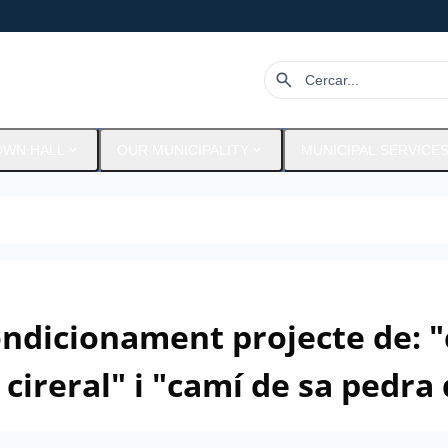
search
expand_more
expand_more
OWN HALL
OUR MUNICIPALITY
MUNICIPAL SERVICE
ndicionament projecte de: "
 cireral" i "camí de sa pedra 