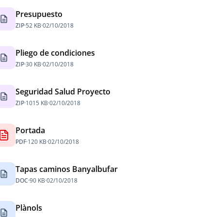
Presupuesto
escription
ZIP
·
52 KB
·
02/10/2018
Pliego de condiciones
escription
ZIP
·
30 KB
·
02/10/2018
Seguridad Salud Proyecto
escription
ZIP
·
1015 KB
·
02/10/2018
Portada
PDF
·
120 KB
·
02/10/2018
Tapas caminos Banyalbufar
escription
DOC
·
90 KB
·
02/10/2018
Plànols
escription