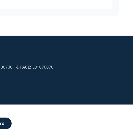
00700H
FACE:
L01070070
ades
Política de galetes (Cookies)
Política de privacitat
Sitemap
ord