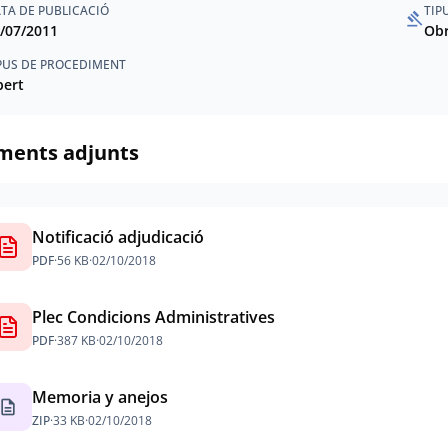
TA DE PUBLICACIÓ
TIP
gavel
/07/2011
Ob
PUS DE PROCEDIMENT
ert
ments adjunts
Notificació adjudicació
PDF
·
56 KB
·
02/10/2018
Plec Condicions Administratives
PDF
·
387 KB
·
02/10/2018
Memoria y anejos
escription
ZIP
·
33 KB
·
02/10/2018