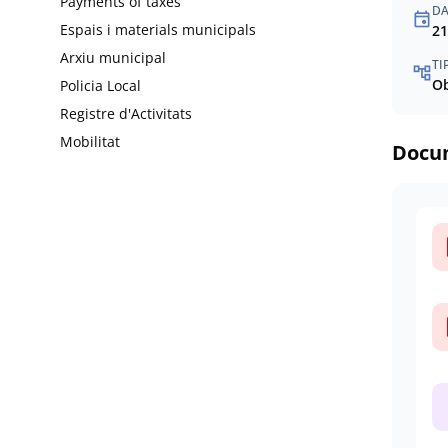
Payments of taxes
DA
event
Espais i materials municipals
21
Arxiu municipal
TI
account_tree
Ob
Policia Local
Registre d'Activitats
Mobilitat
Docu
d