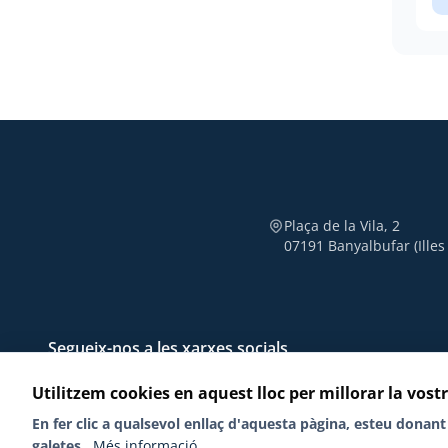
Plaça de la Vila, 2
07191 Banyalbufar (Illes
Segueix-nos a les xarxes socials
Utilitzem cookies en aquest lloc per millorar la vost
En fer clic a qualsevol enllaç d'aquesta pàgina, esteu dona
galetes.
Més informació