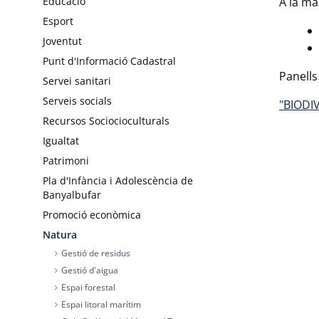
A la ma
Educació
Esport
Joventut
Punt d'Informació Cadastral
Panells
Servei sanitari
Serveis socials
"BIODI
Recursos Sociocioculturals
Igualtat
Patrimoni
Pla d'Infància i Adolescència de
Banyalbufar
Promoció econòmica
Natura
Gestió de residus
chevron_right
Gestió d'aigua
chevron_right
Espai forestal
chevron_right
Espai litoral marítim
chevron_right