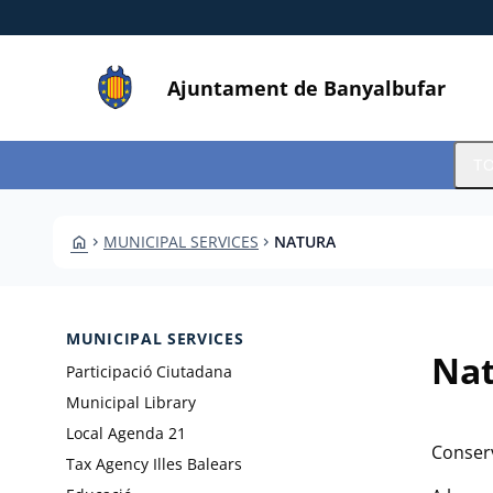
Skip to main content
Saltar al contingut
Ajuntament de Banyalbufar
T
HOME
MUNICIPAL SERVICES
NATURA
CHEVRON_RIGHT
CHEVRON_RIGHT
MUNICIPAL SERVICES
Na
Participació Ciutadana
Municipal Library
Local Agenda 21
Conserv
Tax Agency Illes Balears