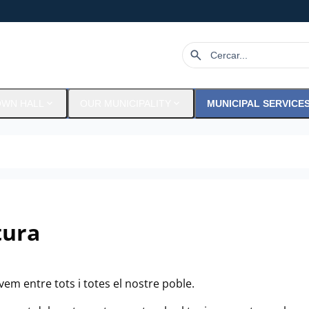
search
expand_more
expand_more
OWN HALL
OUR MUNICIPALITY
MUNICIPAL SERVICE
tura
em entre tots i totes el nostre poble.