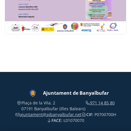
Ajuntament de Banyalbufar
Plaça de la Vila, 2
971 14 85 80
07191 Banyalbufar (Illes Balears)
ajuntament@ajbanyalbufar.net
CIF:
P0700700H
FACE:
L01070070