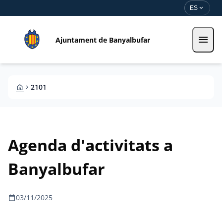
Pasar al contenido principal
Saltar al contingut
expand_more
ES
menu
Ajuntament de Banyalbufar
HOME
2101
CHEVRON_RIGHT
Agenda d'activitats a
Banyalbufar
calendar_today
03/11/2025