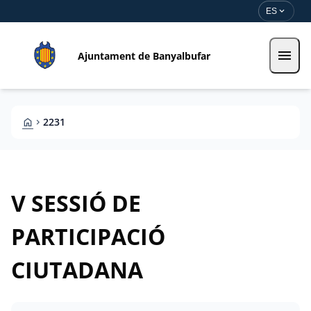
Pasar al contenido principal
Saltar al contingut
expand_more
ES
menu
Ajuntament de Banyalbufar
HOME
2231
CHEVRON_RIGHT
V SESSIÓ DE
PARTICIPACIÓ
CIUTADANA