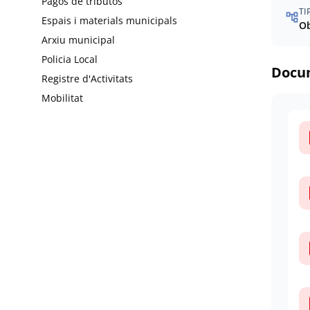
Pagos de tributos
TI
account_tree
Espais i materials municipals
Ob
Arxiu municipal
Policia Local
Docu
Registre d'Activitats
Mobilitat