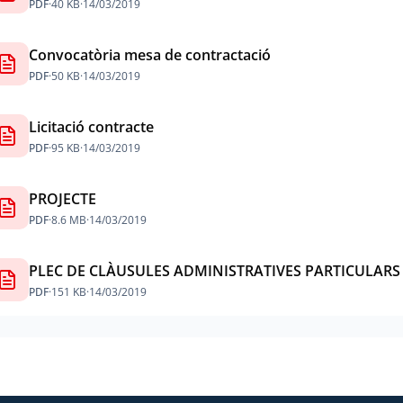
PDF
·
40 KB
·
14/03/2019
Convocatòria mesa de contractació
PDF
·
50 KB
·
14/03/2019
Licitació contracte
PDF
·
95 KB
·
14/03/2019
PROJECTE
PDF
·
8.6 MB
·
14/03/2019
PLEC DE CLÀUSULES ADMINISTRATIVES PARTICULARS
PDF
·
151 KB
·
14/03/2019