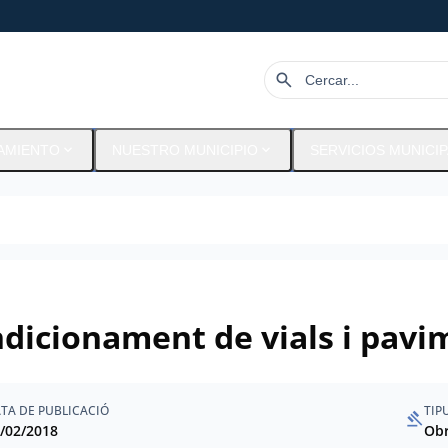
search
expand_more
expand_more
AMIENTO
NUESTRO MUNICIPIO
SERVICIOS MUNICI
dicionament de vials i pavi
TA DE PUBLICACIÓ
TIP
gavel
/02/2018
Ob