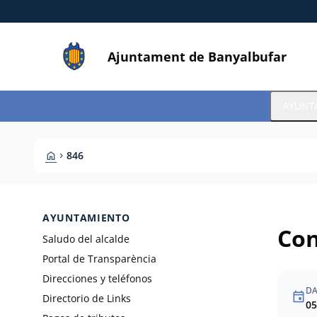
Pasar al contenido principal
Saltar al contingut
Ajuntament de Banyalbufar
AYUNT
HOME
846
CHEVRON_RIGHT
AYUNTAMIENTO
Con
Saludo del alcalde
Portal de Transparència
Direcciones y teléfonos
DA
event
Directorio de Links
05