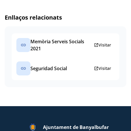
Enllaços relacionats
Memòria Serveis Socials
link
open_in_new
Visitar
2021
link
Seguridad Social
open_in_new
Visitar
Ajuntament de Banyalbufar