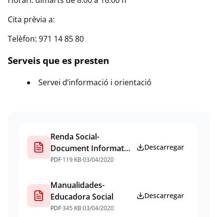
Horari: dimarts de 8.00 a 16.00 h
Cita prèvia a:
Telèfon: 971 14 85 80
Serveis que es presten
Servei d’informació i orientació
Documents
Renda Social-
Descarregar
Document Informatiu
per a la Ciutadania
PDF
·
119 KB
·
03/04/2020
Manualidades-
Descarregar
Educadora Social
PDF
·
345 KB
·
03/04/2020