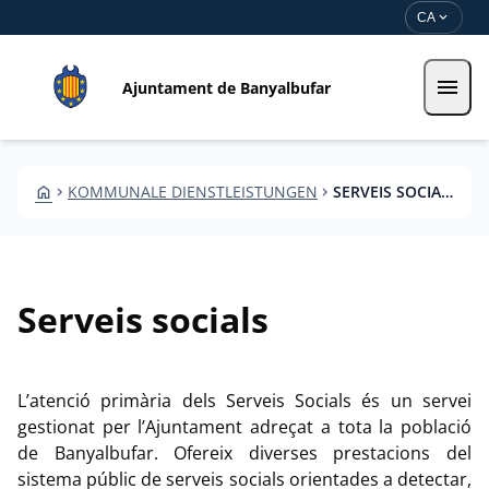
Direkt zum Inhalt
Saltar al contingut
expand_more
CA
menu
Ajuntament de Banyalbufar
HOME
KOMMUNALE DIENSTLEISTUNGEN
SERVEIS SOCIALS
CHEVRON_RIGHT
CHEVRON_RIGHT
Serveis socials
L’atenció primària dels Serveis Socials és un servei
gestionat per l’Ajuntament adreçat a tota la població
de Banyalbufar. Ofereix diverses prestacions del
sistema públic de serveis socials orientades a detectar,