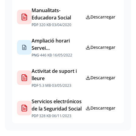
Manualitats-
Descarregar
Educadora Social
PDF
·
320 KB
·
03/04/2020
Ampliació horari
description
Descarregar
Servei
d'Acompanyament
PNG
·
446 KB
·
16/05/2022
Presencial
Activitat de suport i
Descarregar
lleure
PDF
·
5.3 MB
·
03/05/2023
Servicios electrónicos
Descarregar
de la Seguridad Social
PDF
·
328 KB
·
06/11/2023