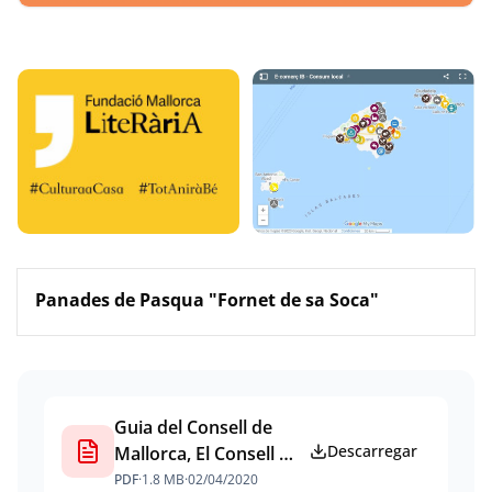
Galeria d'imatges
Vídeos
Panades de Pasqua "Fornet de sa Soca"
Documents
Guia del Consell de
Descarregar
Mallorca, El Consell a
Casa
PDF
·
1.8 MB
·
02/04/2020