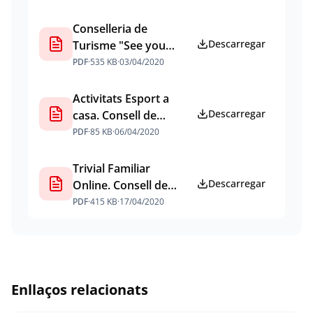
Conselleria de
Descarregar
Turisme "See you
soon"
PDF
·
535 KB
·
03/04/2020
Activitats Esport a
Descarregar
casa. Consell de
Mallorca
PDF
·
85 KB
·
06/04/2020
Trivial Familiar
Descarregar
Online. Consell de
Mallorca
PDF
·
415 KB
·
17/04/2020
Enllaços relacionats