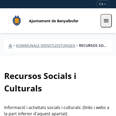
Direkt zum Inhalt
Saltar al contingut
expand_more
CA
menu
Ajuntament de Banyalbufar
HOME
KOMMUNALE DIENSTLEISTUNGEN
RECURSOS SOCIOCIOCULTURALS
CHEVRON_RIGHT
CHEVRON_RIGHT
Recursos Socials i
Culturals
Informació i activitats socials i culturals: (links i webs a
la part inferior d'aquest apartat)