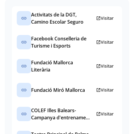
Activitats de la DGT,
link
open_in_new
Visitar
Camino Escolar Seguro
Facebook Conselleria de
link
open_in_new
Visitar
Turisme i Esports
Fundació Mallorca
link
open_in_new
Visitar
Literària
link
Fundació Miró Mallorca
open_in_new
Visitar
COLEF Illes Balears-
link
open_in_new
Visitar
Campanya d'entrenament
#emquedoacasa