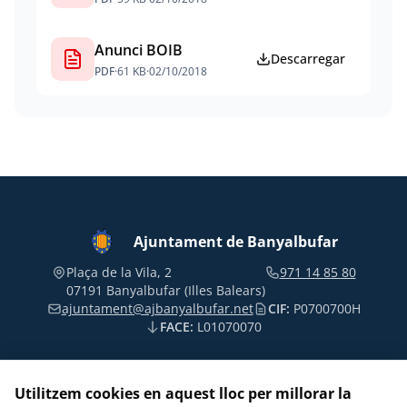
Anunci BOIB
Descarregar
PDF
·
61 KB
·
02/10/2018
Ajuntament de Banyalbufar
Plaça de la Vila, 2
971 14 85 80
07191 Banyalbufar (Illes Balears)
ajuntament@ajbanyalbufar.net
CIF:
P0700700H
FACE:
L01070070
Utilitzem cookies en aquest lloc per millorar la