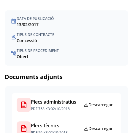
DATA DE PUBLICACIÓ
event
13/02/2017
TIPUS DE CONTRACTE
gavel
Concessió
TIPUS DE PROCEDIMENT
account_tree
Obert
Documents adjunts
Plecs administratius
Descarregar
PDF
·
758 KB
·
02/10/2018
Plecs tècnics
Descarregar
PDF
·
59 KB
·
02/10/2018