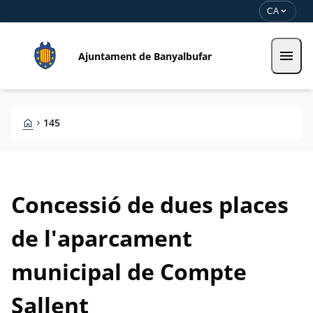
Direkt zum Inhalt
Saltar al contingut
expand_more
CA
menu
Ajuntament de Banyalbufar
HOME
145
CHEVRON_RIGHT
Concessió de dues places
de l'aparcament
municipal de Compte
Sallent