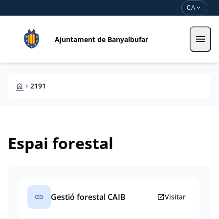
Direkt zum Inhalt
Saltar al contingut
expand_more
CA
menu
Ajuntament de Banyalbufar
HOME
2191
CHEVRON_RIGHT
Espai forestal
link
Gestió forestal CAIB
open_in_new
Visitar