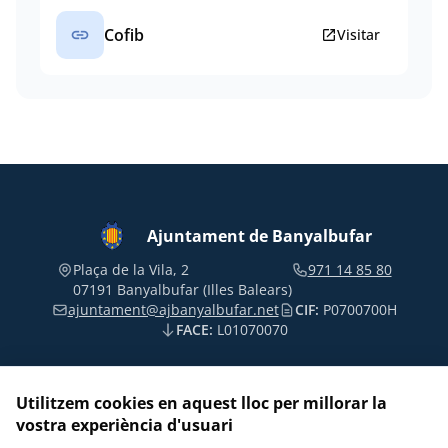
link
Cofib
open_in_new
Visitar
Ajuntament de Banyalbufar
Plaça de la Vila, 2
971 14 85 80
07191 Banyalbufar (Illes Balears)
ajuntament@ajbanyalbufar.net
CIF:
P0700700H
FACE:
L01070070
Utilitzem cookies en aquest lloc per millorar la
vostra experiència d'usuari
Segueix-nos a les xarxes socials