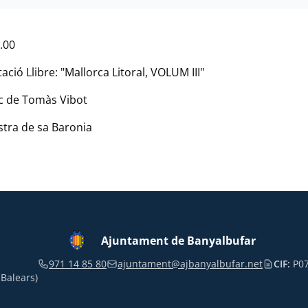
9.00
ació Llibre: "Mallorca Litoral, VOLUM III"
c de Tomàs Vibot
astra de sa Baronia
Ajuntament de Banyalbufar
971 14 85 80
ajuntament@ajbanyalbufar.net
CIF:
P07
 Balears)