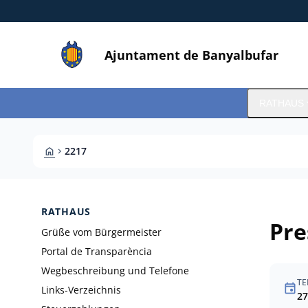
Direkt zum Inhalt
Saltar al contingut
Ajuntament de Banyalbufar
expa
RATHAUS
HOME
2217
CHEVRON_RIGHT
RATHAUS
Pre
Grüße vom Bürgermeister
Portal de Transparència
Wegbeschreibung und Telefone
TE
event
Links-Verzeichnis
27