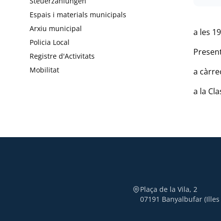
Steuerzahlungen
Espais i materials municipals
Arxiu municipal
a les 1
Policia Local
Present
Registre d'Activitats
Mobilitat
a càrre
a la Cl
Plaça de la Vila, 2
07191 Banyalbufar (Illes