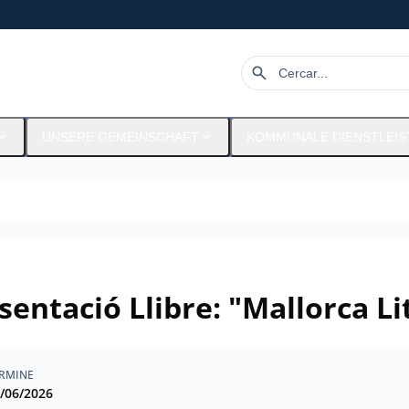
search
nd_more
expand_more
UNSERE GEMEINSCHAFT
KOMMUNALE DIENSTLEI
sentació Llibre: "Mallorca Li
RMINE
/06/2026