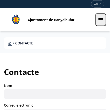
Vés al contingut
Saltar al contingut
expand_more
CA
menu
Ajuntament de Banyalbufar
HOME
CONTACTE
CHEVRON_RIGHT
Contacte
Nom
Correu electrònic