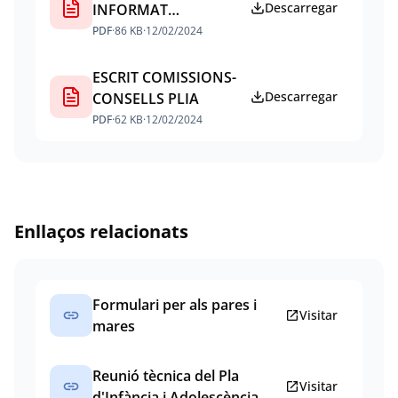
Descarregar
INFORMAT
BANYALBUFAR PLIA
PDF
·
86 KB
·
12/02/2024
ESCRIT COMISSIONS-
Descarregar
CONSELLS PLIA
PDF
·
62 KB
·
12/02/2024
Enllaços relacionats
Formulari per als pares i
link
open_in_new
Visitar
mares
Reunió tècnica del Pla
link
open_in_new
Visitar
d'Infància i Adolescència