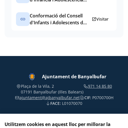
de Banyalbufar
Conformació del Consell
link
open_in_new
Visitar
d'Infants i Adolescents de
Banyalbufar
Ajuntament de Banyalbufar
Plaça de la Vila, 2
971 14 85 80
07191 Banyalbufar (Illes Balears)
ajuntament@ajbanyalbufar.net
CIF:
P0700700H
FACE:
L01070070
Utilitzem cookies en aquest lloc per millorar la