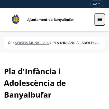
Vés al contingut
Saltar al contingut
expand_more
CA
menu
Ajuntament de Banyalbufar
HOME
SERVEIS MUNICIPALS
PLA D'INFÀNCIA I ADOLESCÈNCIA DE BANYALBUFAR
CHEVRON_RIGHT
CHEVRON_RIGHT
Pla d'Infància i
Adolescència de
Banyalbufar