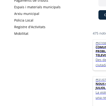
Pagaments de tributs
Espais i materials municipals
Arxiu municipal
Policia Local
Registre d'Activitats
475 noti
Mobilitat
Llist
07/08
calendar_today
COMUN
PROBL
TELEVI
Des de
ciutad
incidè
senyal
31/07
calendar_today
NOUS 
JULIOL
La vio
una re
societ