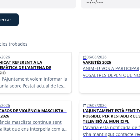
cies trobades
at de notícies
/2026
06/08/2026
calendar_today
ICAT REFERENT A LA
VARIETÉS 2026
EMÀTICA DE L'ANTENA DE
ANIMEU-VOS A PARTICIPAR
SIÓ
VOSALTRES DEPEN QUE NO
 l'Ajuntament volem informar la
ÚLTIMËS
ania sobre l'estat actual de les
ncies que afecten el servei de
 de televisió.
/2026
29/07/2026
calendar_today
CASOS DE VIOLÈNCIA MASCLISTA –
L'AJUNTAMENT ESTÀ FENT T
 2026
POSSIBLE PER RESTABLIR EL 
TELEVISIÓ AL MUNICIPI.
lència masclista continua sent
L'avaria està notificada de f
alitat que ens interpel·la com a
s'ha mantingut contacte re
at. Cada nou cas és una