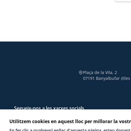
vulner
una cr
altra 
Plaça de la Vila, 2
07191 Banyalbufar (Illes
Segueix-nos a les xarxes socials
Utilitzem cookies en aquest lloc per millorar la vost
En fer clic a qualsevol enllaç d'aquesta pàgina, esteu dona