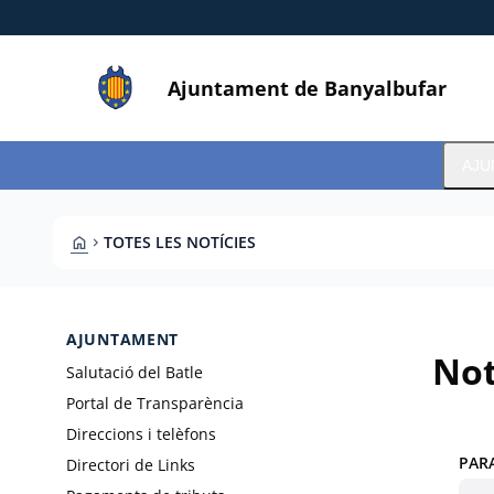
Vés al contingut
Saltar al contingut
Ajuntament de Banyalbufar
AJU
HOME
TOTES LES NOTÍCIES
CHEVRON_RIGHT
AJUNTAMENT
Not
Salutació del Batle
Portal de Transparència
Direccions i telèfons
PAR
Directori de Links