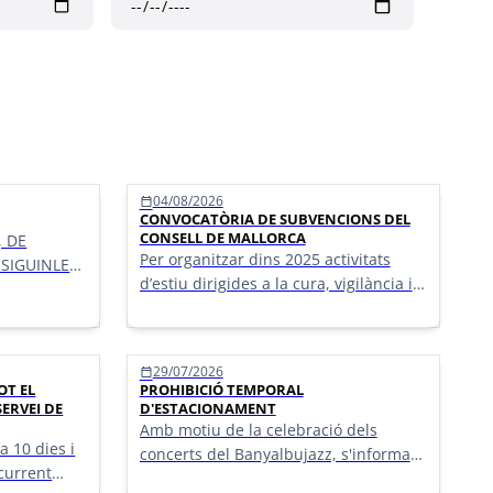
04/08/2026
calendar_today
CONVOCATÒRIA DE SUBVENCIONS DEL
CONSELL DE MALLORCA
, DE
Per organitzar dins 2025 activitats
SIGUINLES
d’estiu dirigides a la cura, vigilància i
entreteniment dels infants i joves.
29/07/2026
calendar_today
OT EL
PROHIBICIÓ TEMPORAL
SERVEI DE
D'ESTACIONAMENT
Amb motiu de la celebració dels
a 10 dies i
concerts del Banyalbujazz, s'informa
current
que queda prohibit l'estacionament