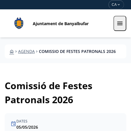
Vés al contingut
Saltar al contingut
expand_more
CA
menu
Ajuntament de Banyalbufar
HOME
AGENDA
COMISSIO DE FESTES PATRONALS 2026
CHEVRON_RIGHT
CHEVRON_RIGHT
Comissió de Festes
Patronals 2026
DATES
event
05/05/2026