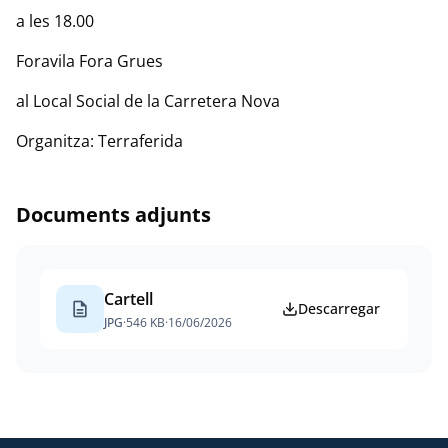
a les 18.00
Foravila Fora Grues
al Local Social de la Carretera Nova
Organitza: Terraferida
Documents adjunts
Cartell
description
Descarregar
JPG
·
546 KB
·
16/06/2026