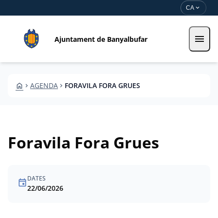
Vés al contingut
Saltar al contingut
expand_more
CA
menu
Ajuntament de Banyalbufar
HOME
AGENDA
FORAVILA FORA GRUES
CHEVRON_RIGHT
CHEVRON_RIGHT
Foravila Fora Grues
DATES
event
22/06/2026