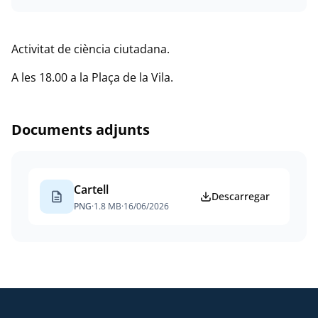
Activitat de ciència ciutadana.
A les 18.00 a la Plaça de la Vila.
Documents adjunts
Cartell
description
Descarregar
PNG
·
1.8 MB
·
16/06/2026