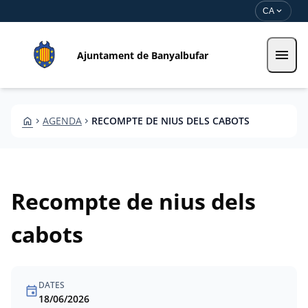
Vés al contingut
Saltar al contingut
expand_more
CA
menu
Ajuntament de Banyalbufar
HOME
AGENDA
RECOMPTE DE NIUS DELS CABOTS
CHEVRON_RIGHT
CHEVRON_RIGHT
Recompte de nius dels
cabots
DATES
event
18/06/2026